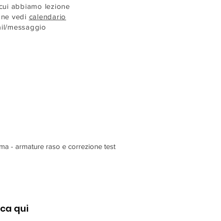
 cui abbiamo lezione
one vedi
calendario
ail/messaggio
 - armature raso e correzione test
cca
qui