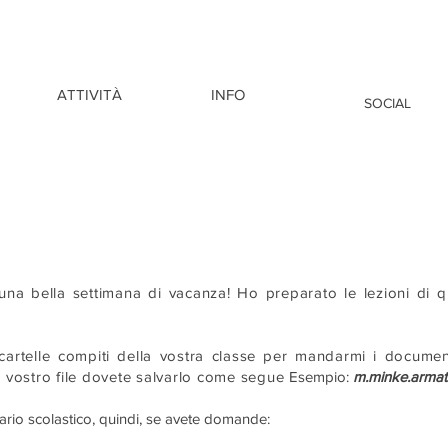
ATTIVITÀ
INFO
SOCIAL
na bella settimana di vacanza! Ho preparato le lezioni di qu
e cartelle compiti della vostra classe per mandarmi i document
il vostro file dovete salvarlo come segue
Esempio:
m.minke.armat
rio scolastico, quindi, se avete domande: